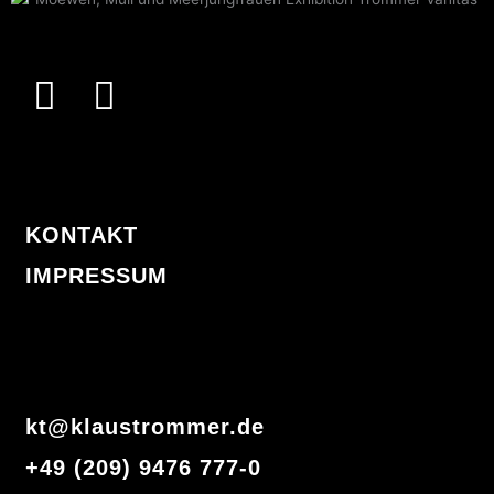
I
F
n
a
s
c
t
e
KONTAKT
a
b
IMPRESSUM
g
o
r
o
a
k
m
-
kt@klaustrommer.de
f
+49 (209) 9476 777-0